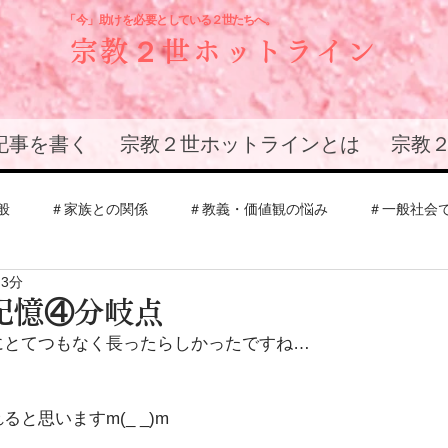
「今」助けを必要と
している２世たちへ。
宗教２世ホットライン
記事を書く
宗教２世ホットラインとは
宗教
般
＃家族との関係
＃教義・価値観の悩み
＃一般社会
 3分
会
＃エホバの証人
＃創価学会
＃その他教団
＃
記憶④分岐点
にとてつもなく長ったらしかったですね…
との関係
と思いますm(_ _)m