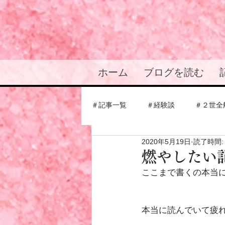
ホーム
ブログを読む
＃記事一覧
＃経験談
＃２世全
2020年5月19日
読了時間:
＃結婚・恋愛の悩み
＃統一教
燃やしたい
ここまで書くの本当
＃応援メッセージ
＃信者仲間
本当に読んでいて疲れる