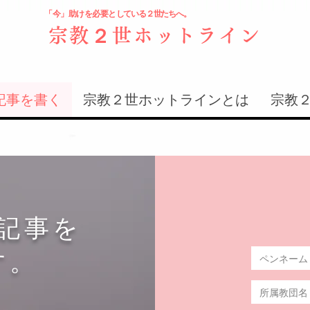
「今」助けを必要と
している２世たちへ。
宗教２世ホットライン
記事を書く
宗教２世ホットラインとは
宗教
記事を
す。