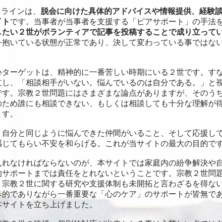
トラインは、
脱会に向けた具体的アドバイスや情報提供、経験
イト
です。当事者が当事者を支援する「ピアサポート」の手法
したい２世がボランティアで記事を投稿することで成り立って
を抱いている状態が正常であり、決して変わっている事ではな
。
ターゲットは、精神的に一番苦しい時期にいる２世です。す
立し、「相談相手がいない。悩んでいるのは自分である。」と
です。宗教２世問題にはさまざまな論点がありますが、そのう
のため誰にも相談できない、もしくは相談しても十分な理解が
ます。
自分と同じように悩んできた仲間がいること、そして応援し
感じてもらい不安を和らげる。これが当サイトの最大の目的で
れなければならないのが、本サイトでは家庭内の紛争解決や
的サポートまでは責任をとれないということです。宗教２世問
、宗教２世に関する研究や支援体制も未開拓と言わざるを得な
歩的でありながら一番重要な「心のケア」のサポートが皆無で
本サイトを立ち上げました。