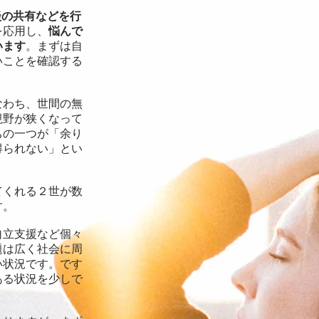
談の共有などを行
を応用し、
悩んで
います
。まずは自
いことを確認する
なわち、世間の無
視野が狭くなって
ちの一つが「余り
得られない」とい
てくれる２世が数
す。
自立支援など個々
題は広く社会に周
い状況です。です
ある状況を少しで