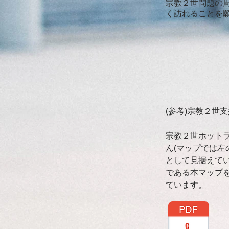
宗教２世問題の
く訪れることを
(参考)宗教２世
宗教２世ホット
ん(マップでは左
として見据えて
である本マップ
ています。