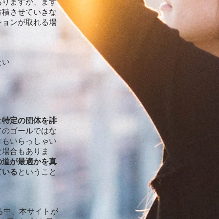
ありますが、まず
蓄積させていきな
ションが取れる場
たい
は
特定の団体を誹
てのゴールではな
方もいらっしゃい
な場合もありま
の道が最適かを真
ている
ということ
る中、本サイトが