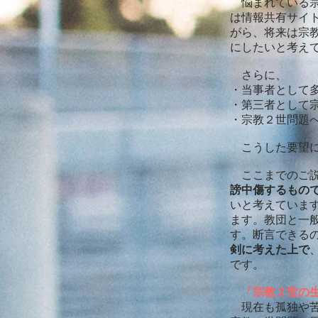
悩まれている宗
は情報共有サイ
がら、将来は宗
にしたいと考え
さらに、
・当事者として
・第三者として
・宗教２世問題
こうした要望に
ここまでのご説
謗中傷するもの
いと考えていま
ます。教団と一
す。
断言できる
剣に考えた上で
です。
「宗教２世の
現在も孤独や苦