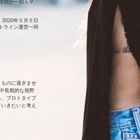
る日が一刻も早
2020年５月５日
ットライン運営一同
うものに過ぎませ
を中長期的な視野
ら、プロトタイプ
ていきたいと考え