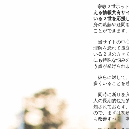
宗教２世ホッ
える情報共有サ
いる２世を応援
身の葛藤や疑問
ことができます
当サイトの中心
理解を恐れて孤
いる２世の方々
にも特殊な悩み
う点が挙げられ
彼らに対して、
多くいることを
同時に断りを入
人の長期的包括
知されておらず
ので、まずは初
も改善すべく、