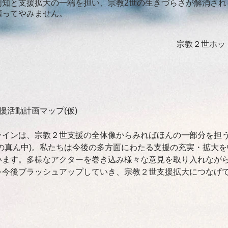
周知と支援拡大の一端を担い、宗教2世の生きづらさが解消され
願ってやみません。
​宗教２世ホ
支援活動計画マップ(仮)
ラインは、宗教２世支援の全体像からみればほんの一部分を担
の真ん中)。私たちは今後の多方面にわたる支援の充実・拡大
います。多様なアクターを巻き込み様々な意見を取り入れなが
を今後ブラッシュアップしていき、宗教２世支援拡大につなげ