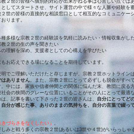
教２世の皆様へ個別的対応が出来かねる事は心苦しい点では
トとしてスタートさせ、サイト運営の中で様々な人脈や経験を
教２世の皆様の直接的な相談窓口として相互的なコミュニケー
ております。
多種多様な宗教２世の経験談を気軽に読みたい・情報収集がし
宗教２世の生の声を聞きたい
への理解を深め、支援者としての心構えを学びたい
もお応えできる場になることを期待しています。
明でご理解いただけたと存じますが、宗教２世ホットライン
ではありません
。また、宗教２世にとって必ずしも
脱会がすべ
す。中には、家族や信者仲間との関係に悩んだ末、教団に戻る
般社会の狭間のグレーな位置にいることがその人にとって最適
のは、記事を書いて下さった２世の皆さんは、
自分にとってど
、
自分が感じた事、ありのままの気持ちを、自分の言葉で綴っ
生きづらさをなくしたい」
。
しみと戦う多くの宗教２世(あるいは3世や４世)がいらっしゃ