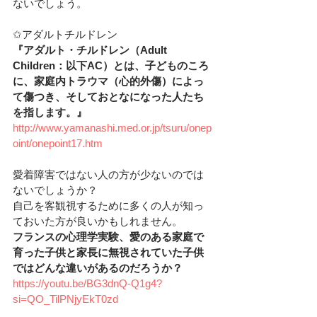
ないでしょう。
✩アダルトチルドレン
『アダルト・チルドレン（Adult 
Children：以下AC）とは、子どものころ
に、家庭内トラウマ（心的外傷）によっ
て傷つき、そしておとなになった人たち
を指します。』
http://www.yamanashi.med.or.jp/tsuru/onep
oint/onepoint17.htm
愛着障害ではない人の方が少ないのでは
ないでしょうか？
自己を客観視するために多くの人が知っ
ておいた方が良いかもしれません。
フランスの心理学実験、愛のある家庭で
育った子供と家長に無視されていた子供
ではどんな違いがあるのだろうか？
https://youtu.be/BG3dnQ-Q1g4?
si=QO_TilPNjyEkT0zd