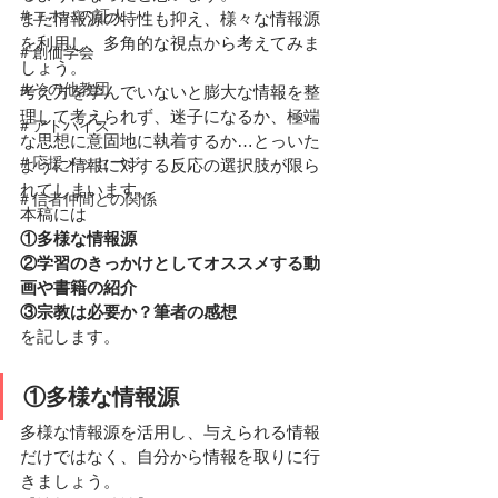
＃エホバの証人
また情報源の特性も抑え、様々な情報源
を利用し、多角的な視点から考えてみま
＃創価学会
しょう。
＃その他教団
考え方を学んでいないと膨大な情報を整
理して考えられず、迷子になるか、極端
＃アドバイス
な思想に意固地に執着するか…とっいた
＃応援メッセージ
ように情報に対する反応の選択肢が限ら
れてしまいます。
＃信者仲間との関係
本稿には
①多様な情報源
②学習のきっかけとしてオススメする動
画や書籍の紹介
③宗教は必要か？筆者の感想
を記します。
①多様な情報源
多様な情報源を活用し、与えられる情報
だけではなく、自分から情報を取りに行
きましょう。