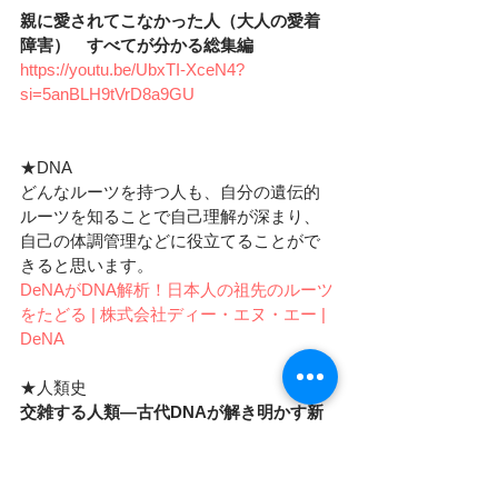
親に愛されてこなかった人（大人の愛着
障害）　すべてが分かる総集編
https://youtu.be/UbxTI-XceN4?
si=5anBLH9tVrD8a9GU
★DNA
どんなルーツを持つ人も、自分の遺伝的
ルーツを知ることで自己理解が深まり、
自己の体調管理などに役立てることがで
きると思います。
DeNAがDNA解析！日本人の祖先のルーツ
をたどる | 株式会社ディー・エヌ・エー | 
DeNA
★人類史
交雑する人類―古代DNAが解き明かす新
サピエンス史
デイヴィッド・ライク:著
https://amzn.asia/d/fyZbsRb