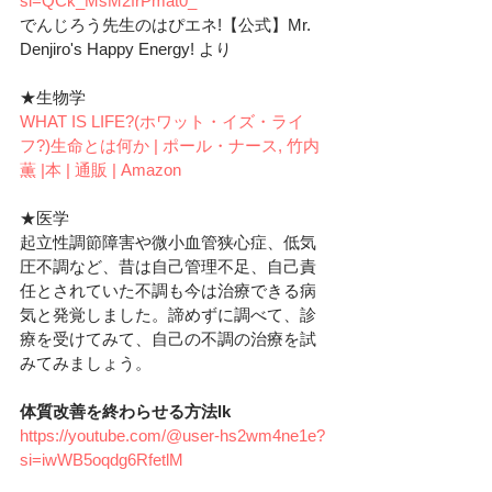
si=QCk_MsM2frPmat0_
でんじろう先生のはぴエネ!【公式】Mr. 
Denjiro's Happy Energy! より
★生物学
WHAT IS LIFE?(ホワット・イズ・ライ
フ?)生命とは何か | ポール・ナース, 竹内 
薫 |本 | 通販 | Amazon
★医学
起立性調節障害や微小血管狭心症、低気
圧不調など、昔は自己管理不足、自己責
任とされていた不調も今は治療できる病
気と発覚しました。諦めずに調べて、診
療を受けてみて、自己の不調の治療を試
みてみましょう。
体質改善を終わらせる方法lk
https://youtube.com/@user-hs2wm4ne1e?
si=iwWB5oqdg6RfetlM