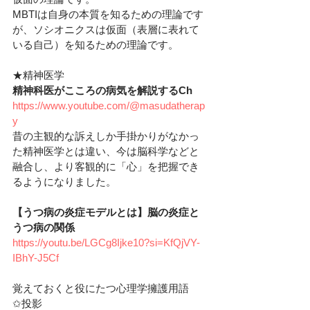
MBTIは自身の本質を知るための理論です
が、ソシオニクスは仮面（表層に表れて
いる自己）を知るための理論です。
★精神医学
精神科医がこころの病気を解説するCh
https://www.youtube.com/@masudatherap
y
昔の主観的な訴えしか手掛かりがなかっ
た精神医学とは違い、今は脳科学などと
融合し、より客観的に「心」を把握でき
るようになりました。
【うつ病の炎症モデルとは】脳の炎症と
うつ病の関係
https://youtu.be/LGCg8Ijke10?si=KfQjVY-
IBhY-J5Cf
覚えておくと役にたつ心理学擁護用語
✩投影