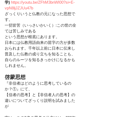
学) 
https://youtu.be/ZFhM3bnWI00?si=E-
vpN8ljJZJUu47b
ざっくりいうと仏教の元になった思想で
す。
一切皆苦（いっさいかいく）:この世の全
ては苦しみである
という思想が根底にあります。
日本には仏教用語由来の苗字の方が多数
おられます。千年以上前に日本に伝来し
普及した仏教の成り立ちを知ることも、
自らのルーツを知るきっかけになるかも
しれません。
啓蒙思想
『非信者はどのように思考しているの
か？①』にて、
【信者の思考】と【非信者人の思考】の
違いについてざっくり説明を試みました
が