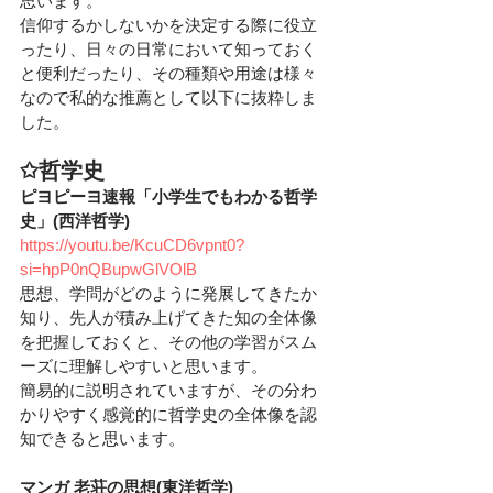
思います。
信仰するかしないかを決定する際に役立
ったり、日々の日常において知っておく
と便利だったり、その種類や用途は様々
なので私的な推薦として以下に抜粋しま
した。
✩哲学史
ピヨピーヨ速報「小学生でもわかる哲学
史」(西洋哲学)
https://youtu.be/KcuCD6vpnt0?
si=hpP0nQBupwGlVOlB
思想、学問がどのように発展してきたか
知り、先人が積み上げてきた知の全体像
を把握しておくと、その他の学習がスム
ーズに理解しやすいと思います。
簡易的に説明されていますが、その分わ
かりやすく感覚的に哲学史の全体像を認
知できると思います。
マンガ 老荘の思想(東洋哲学)