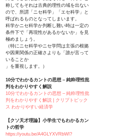
称してもそれは古典的理性の域を出ない
ので、所謂「ニセ科学」「エセ科学」と
呼ばれるものとなってしまいます。
科学かニセ科学か判断し難い時は一定の
条件下で「再現性があるかないか」を見
極めましょう。
（特にニセ科学やニセ学問は主張の根拠
や因果関係の正確さよりも「誰が言って
いることか
」を重視します。）
10分でわかるカントの思想 – 純粋理性批
判をわかりやすく解説
10分でわかるカントの思想 – 純粋理性批
判をわかりやすく解説 | クリプトピック
ス わかりやすい経済学
【クソ天才理論】小学生でもわかるカン
トの哲学
https://youtu.be/A4GLYXVRbWI?