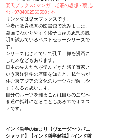
楽天ブックス: マンガ　老荘の思想 - 蔡 志
忠 - 9784062560580 : 本
リンク先は楽天ブックスです。
筆者は教育機関の図書館で読みました。
漫画でわかりやすく諸子百家の思想の説
明を試みているベストセラーシリーズで
す。
シリーズ化されていて孔子、禅を漫画に
した本などもあります。
日本の先人たちが学んできた諸子百家と
いう東洋哲学の基礎を知ると、私たちが
住む東アジアの文化のルーツを理解しや
すくなると思います。
自分のルーツを知ることは自らの進むべ
き道の指針になることもあるのでオスス
メです。
インド哲学の始まり【ヴェーダ〜ウパニ
シャッド】【インド哲学解説】(インド哲