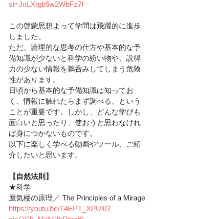
si=JnLXrgb5w2WbFz7f
この啓蒙思想よって学問は飛躍的に進歩
しました。
ただ、論理的な思考の仕方や基本的な予
備知識が少ないと科学の紛い物や、説得
力の少ない情報を鵜呑みしてしまう危険
性があります。
日頃から基本的な予備知識は知ってお
く、情報に触れたらまず調べる、という
ことが重要です。しかし、どんな学びも
面白いと思ったり、使おうと思わなけれ
ば身につかないものです。
以下に楽しく学べる動画やツール、ご紹
介したいと思います。
【自然法則】
★科学
蜃気楼の原理／ The Principles of a Mirage
https://youtu.be/T4EPT_XPUi0?