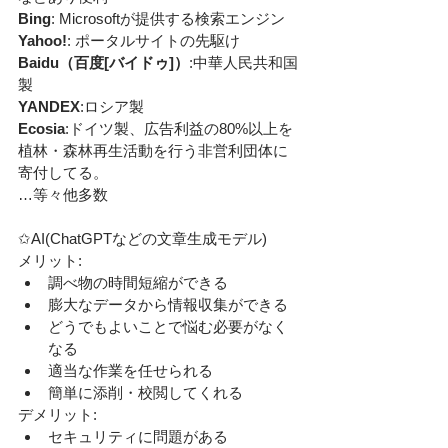
Bing
: Microsoftが提供する検索エンジン
Yahoo!
:
ポータルサイトの先駆け
Baidu（百度[バイドゥ]）
:中華人民共和国
製
YANDEX
:ロシア製
Ecosia
:ドイツ製、広告利益の80%以上を
植林・森林再生活動を行う非営利団体に
寄付してる。
…等々他多数
✩AI(ChatGPTなどの文章生成モデル)
メリット:
調べ物の時間短縮ができる
膨大なデータから情報収集ができる
どうでもよいことで悩む必要がなく
なる
適当な作業を任せられる
簡単に添削・校閲してくれる
デメリット:
セキュリティに問題がある