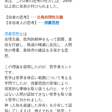
実は、この2者の思考の仕方には、200年
以上前に名前が付けられました。
【信者の思考】･･･
古典的理性主義
【非信者人の思考】･･･
啓蒙思想
啓蒙思想
とは
合理主義、批判的精神をもって因襲、迷
信を打破し、既成の権威に反抗し、人間
性の尊重、新秩序の建設を主張する思
想。
この理論を提唱したのが、哲学者カント
です。
哲学は世界全体広い範囲について考える
学問でしたが、啓蒙思想の登場により、
現実的な事物を取り扱うものと、そうで
はない人間が認知できない世界を取り扱
う哲学に分かれました。
神（人知を超越した存在）を介在して認
知してしまえば、例えそれを「科学」と