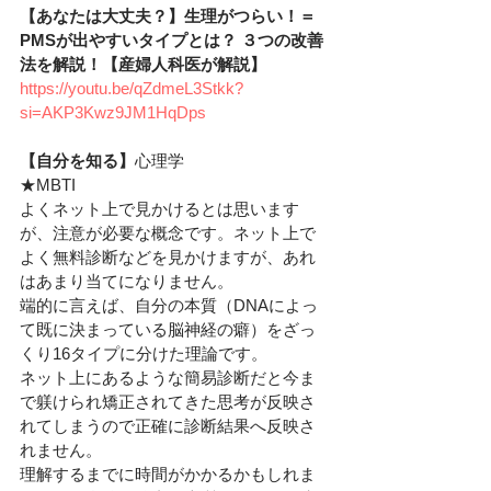
【あなたは大丈夫？】生理がつらい！＝
PMSが出やすいタイプとは？ ３つの改善
法を解説！【産婦人科医が解説】
https://youtu.be/qZdmeL3Stkk?
si=AKP3Kwz9JM1HqDps
【自分を知る】
心理学
★MBTI
よくネット上で見かけるとは思います
が、注意が必要な概念です。ネット上で
よく無料診断などを見かけますが、あれ
はあまり当てになりません。
端的に言えば、自分の本質（DNAによっ
て既に決まっている脳神経の癖）をざっ
くり16タイプに分けた理論です。
ネット上にあるような簡易診断だと今ま
で躾けられ矯正されてきた思考が反映さ
れてしまうので正確に診断結果へ反映さ
れません。
理解するまでに時間がかかるかもしれま