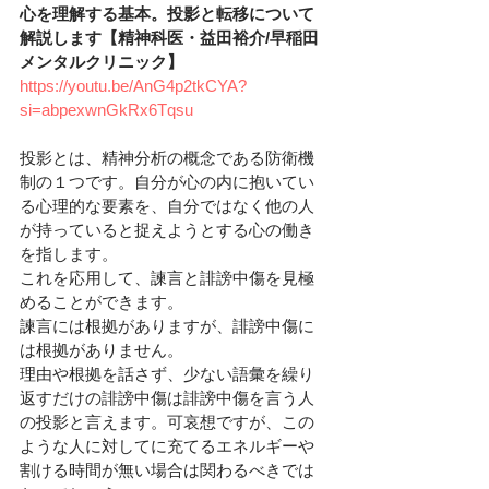
心を理解する基本。投影と転移について
解説します【精神科医・益田裕介/早稲田
メンタルクリニック】
https://youtu.be/AnG4p2tkCYA?
si=abpexwnGkRx6Tqsu
投影とは、精神分析の概念である防衛機
制の１つです。自分が心の内に抱いてい
る心理的な要素を、自分ではなく他の人
が持っていると捉えようとする心の働き
を指します。
これを応用して、諫言と誹謗中傷を見極
めることができます。
諫言には根拠がありますが、誹謗中傷に
は根拠がありません。
理由や根拠を話さず、少ない語彙を繰り
返すだけの誹謗中傷は誹謗中傷を言う人
の投影と言えます。可哀想ですが、この
ような人に対してに充てるエネルギーや
割ける時間が無い場合は関わるべきでは