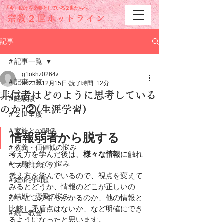
「今」助けを必要と
している２世たちへ。
宗教２世ホットライン
記事
＃記事一覧
g1okhz0264v
＃記事一覧
2023年12月15日
読了時間: 12分
非信者はどのように思考している
＃経験談
のか?②(生涯学習)
＃２世全般
＃家族との関係
情報弱者から脱する
＃教義・価値観の悩み
考え方を学んだ後は、
様々な情報
に触れ
＃一般社会での悩み
てみましょう。
考え方を学んでいるので、視点を変えて
＃経済的問題
みるとどうか、情報のどこが正しいの
＃結婚・恋愛の悩み
か、どこが引っかかるのか、他の情報と
比較し矛盾点はないか、など明確にでき
＃統一教会
るようになったと思います。