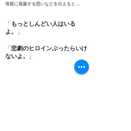
母親に葛藤する思いなどを伝えると…
「
もっとしんどい人はいる
よ。
」
「
悲劇のヒロインぶったらいけ
ないよ。
」
と言われたことがショックでしたが、納
得する節がもの凄くあって…
何でも深く考え込んでしまう、厄介な私
は…