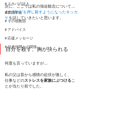
＃エホバの証人
次に、ここでは私の強迫観念について…
また
"自分"を押し殺すようになったキッカ
＃創価学会
ケ
を話していきたいと思います。
＃その他教団
＃アドバイス
＃応援メッセージ
＃信者仲間との関係
自分を殺す、胸が抉られる
何度も言っていますが…
私の父は昔から感情の起伏が激しく、
仕事などの
ストレスを家族にぶつける
こ
とが当たり前でした。