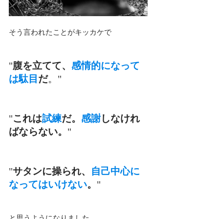
そう言われたことがキッカケで
"
腹を立てて、
感情的になって
は駄目
だ
。"
"
これは
試練
だ。
感謝
しなけれ
ばならない。
"
"
サタンに操られ、
自己中心に
なってはいけない
。
"
と思うようになりました。