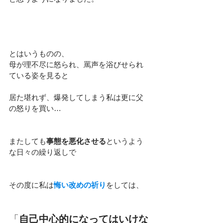
とはいうものの、
母が理不尽に怒られ、罵声を浴びせられ
ている姿を見ると
居た堪れず、爆発してしまう私は更に父
の怒りを買い…
またしても
事態を悪化させる
というよう
な
日々の繰り返し
で
その度に私は
悔い改めの祈り
をしては、
「
自己中心的になってはいけな