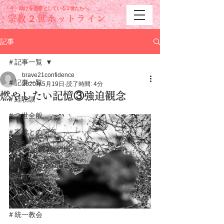
「今」助けを必要と
している２世たちへ。
宗教２世ホットライン
記事
＃記事一覧
brave21confidence
＃記事一覧
2020年5月19日
読了時間: 4分
燃やしたい記憶③強迫観念
＃経験談
＃２世全般
＃家族との関係
＃教義・価値観の悩み
＃一般社会での悩み
＃経済的問題
＃結婚・恋愛の悩み
＃統一教会