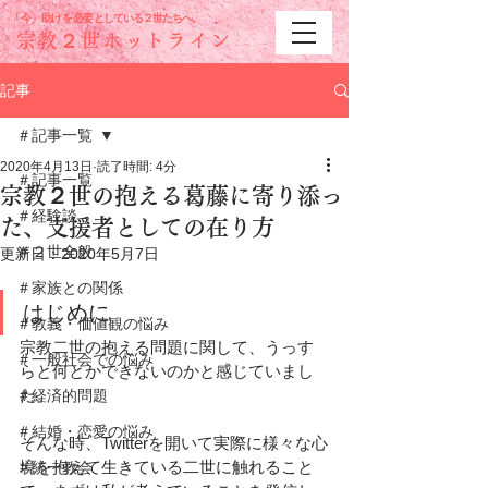
「今」助けを必要と
している２世たちへ。
宗教２世ホットライン
記事
＃記事一覧
2020年4月13日
読了時間: 4分
＃記事一覧
宗教２世の抱える葛藤に寄り添っ
＃経験談
た、支援者としての在り方
＃２世全般
更新日：
2020年5月7日
＃家族との関係
はじめに
＃教義・価値観の悩み
宗教二世の抱える問題に関して、うっす
＃一般社会での悩み
らと何とかできないのかと感じていまし
た。
＃経済的問題
＃結婚・恋愛の悩み
そんな時、Twitterを開いて実際に様々な心
境を抱えて生きている二世に触れること
＃統一教会