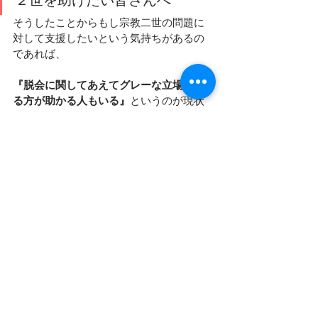
２世を助けたい皆さんへ
そうしたことからもし宗教二世の問題に
対して支援したいという気持ちがあるの
であれば、
『脱会に関してあえてグレーな立場にい
る方が助かる人もいる』
というのが現状
であり、
そもそも
『教団に戻るか離れるかは二世
本人の意思を尊重するべき』
だというこ
とを念頭に置いておく必要性があると感
じています。
 その上で、1人1人の置かれている環境は
それぞれ異なっているため、一概に問題
解決の糸口を提示することはできないの
ですが、
複雑に絡み合う感情や環境を理解した上