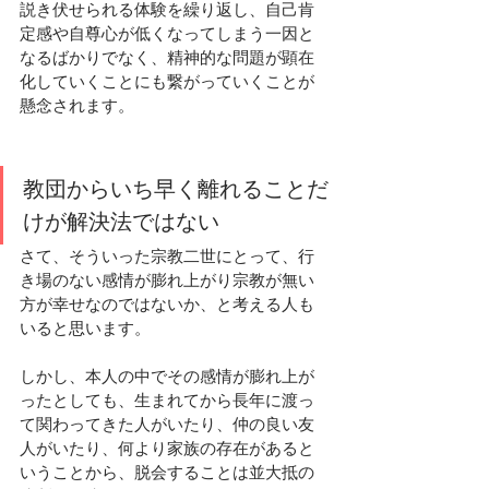
説き伏せられる体験
を繰り返し、自己肯
定感や自尊心が低くなってしまう一因と
なるばかりでなく、
精神的な問題が顕在
化
していくことにも繋がっていくことが
懸念されます。 
教団からいち早く離れることだ
けが解決法ではない
さて、そういった宗教二世にとって、行
き場のない感情が膨れ上がり宗教が無い
方が幸せなのではないか、と考える人も
いると思います。
しかし、本人の中でその感情が膨れ上が
ったとしても、
生まれてから長年に渡っ
て関わってきた人がいたり、仲の良い友
人がいたり、何より家族の存在がある
と
いうことから、脱会することは並大抵の