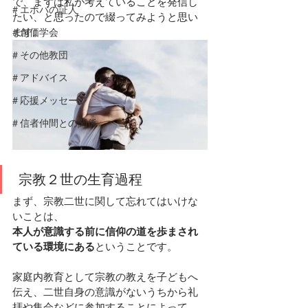
で、まずは私が考えていることを発信し
＃エホバの証人
たい、と思ったので綴ってみようと思い
ます。
＃創価学会
＃その他教団
＃アドバイス
＃応援メッセージ
＃信者仲間との関係
 宗教２世の生育過程
まず、宗教二世に関して忘れてはいけな
いことは、
本人が意識する前に信仰の道を歩まされ
ている環境にある
ということです。
家庭内教育として宗教の教えを子どもへ
伝え、二世自身の意識がないうちから礼
拝や集会などに参加することによって、