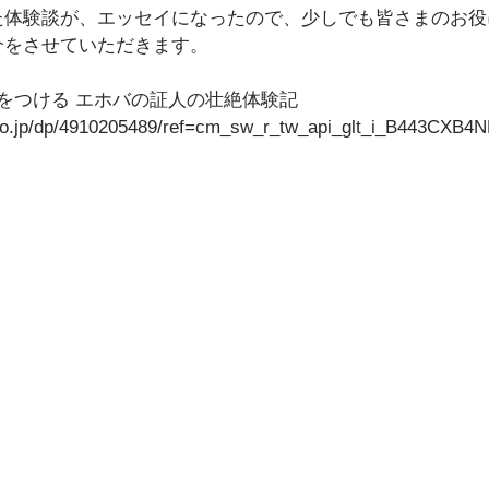
た体験談が、エッセイになったので、少しでも皆さまのお役
介をさせていただきます。
をつける エホバの証人の壮絶体験記 
co.jp/dp/4910205489/ref=cm_sw_r_tw_api_glt_i_B443CX