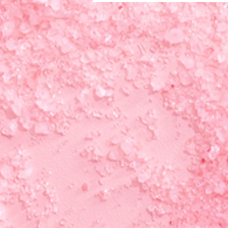
人間関係にも影響することがあり
ます。 たとえば、距離感の取り
方、境界線（どこまで踏み込んで
よいか）の感覚、信頼の築き方な
どです。 幼少期から自分の意思
より周囲の期待を優先せざるを得
なかった場合、人との関わり方を
学ぶ機会が十分ではなかったと感
じる人も