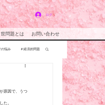
ログイン
２世問題とは
お問い合わせ
での悩み
＃経済的問題
アドバイス
が原因で、うつ
した。