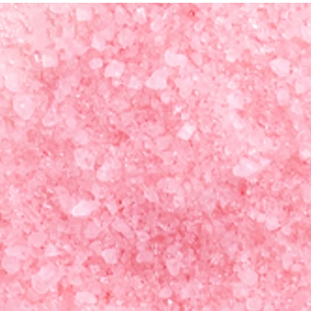
か！
しているし改善もしている。
かぶ
もう許してやろうよ」となり
きれない理由