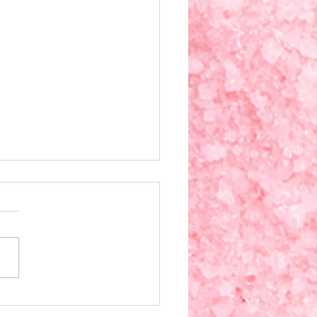
うこと
教会に解散命令が出ました。
でチラッと見た限りですが、
側は、悲しむ信者の声が…と
ことを言っているみたいで
 強盗がナイフを突き立て
質がどうなってもいいの