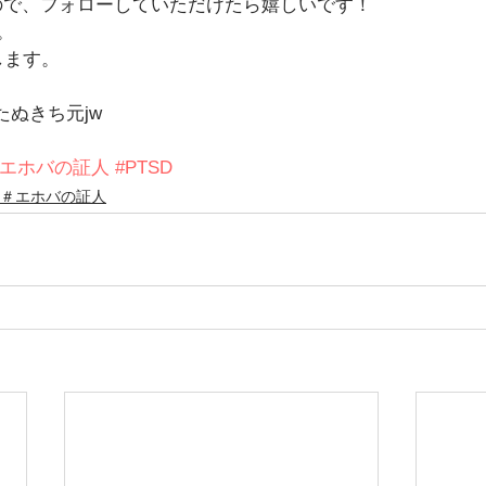
ますので、フォローしていただけたら嬉しいです！
。
します。
jw たぬきち元jw
#エホバの証人
#PTSD
＃エホバの証人