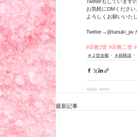
Twitterもしてい
お気軽にDMください
よろしくお願いいた
Twitter→@tanuki_
#宗教2世
#宗教二世
＃２世全般
＃経験談
最新記事