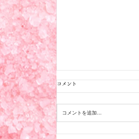
傷ついた者同士が傷つけ合わ
コメント
ないために ― 宗教2世と人間
関係、そして回復の必要性
はじめに 「宗教2世」という言葉
コメントを追加…
から、多くの人は信仰や家庭環境
の問題を思い浮かべるかもしれま
せん。けれど、宗教的な環境で育
った経験は、大人になってからの