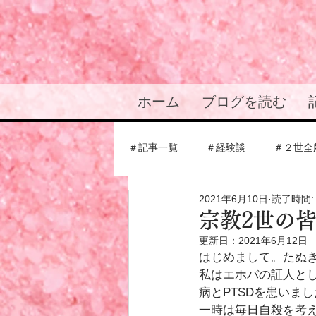
ホーム
ブログを読む
＃記事一覧
＃経験談
＃２世全
2021年6月10日
読了時間:
＃結婚・恋愛の悩み
＃統一教
宗教2世の
更新日：
2021年6月12日
はじめまして。たぬ
＃応援メッセージ
＃信者仲間
私はエホバの証人と
病とPTSDを患いま
一時は毎日自殺を考