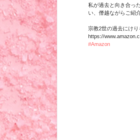
私が過去と向き合っ
い、僭越ながらご紹
宗教2世の過去にけり
https://www.amazon.
#Amazon