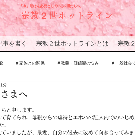
「今」助けを必要と
している２世たちへ。
宗教２世ホットライン
記事を書く
宗教２世ホットラインとは
宗教
般
＃家族との関係
＃教義・価値観の悩み
＃一般社会
 1分
会
＃エホバの証人
＃創価学会
＃その他教団
＃
皆さまへ
きちと申します。
との関係
して育てられ、母親からの虐待とエホバの証人内でのいじめ
した。
えていましたが、最近、自分の過去に改めて向き合ってみま