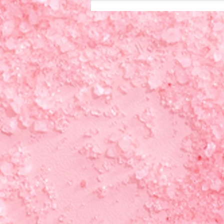
った経験は、大人になってからの
人間関係にも影響することがあり
ます。 たとえば、距離感の取り
方、境界線（どこまで踏み込んで
よいか）の感覚、信頼の築き方な
どです。 幼少期から自分の意思
より周囲の期待を優先せざるを得
なかった場合、人との関わり方を
学ぶ機会が十分ではなかったと感
じる人も