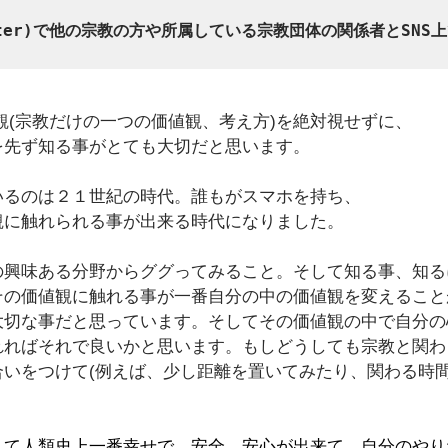
witter)で他の宗教の方や所属している宗教団体の関係者とSNS
観(宗教だけの一つの価値観、考え方)を絶対視せずに、
を先ず知る事がとても大切だと思います。
いるのは２１世紀の時代。誰もがスマホを持ち、
観に触れられる事が出来る時代になりました。
の興味ある分野からググってみること。そして知る事、知る
その価値観に触れる事が一番自分の中の価値観を変えること
大切な事だと思っています。そしてその価値観の中で自分の
れればそれで良いかと思います。もしどうしても宗教と関わ
合いをつけて(例えば、少し距離を置いてみたり、関わる時
して人類史上一番幸せで、安全、安心が出来て、自分のやり