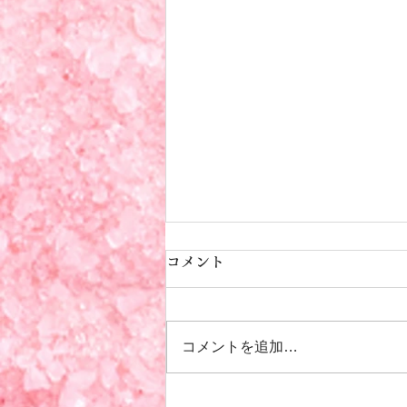
傷ついた者同士が傷つけ合わ
コメント
ないために ― 宗教2世と人間
関係、そして回復の必要性
はじめに 「宗教2世」という言葉
コメントを追加…
から、多くの人は信仰や家庭環境
の問題を思い浮かべるかもしれま
せん。けれど、宗教的な環境で育