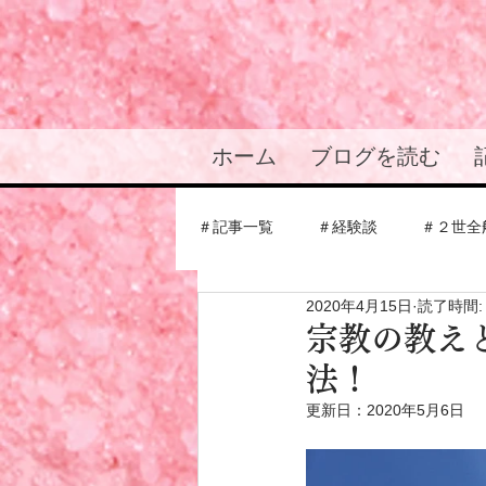
ホーム
ブログを読む
＃記事一覧
＃経験談
＃２世全
2020年4月15日
読了時間:
＃結婚・恋愛の悩み
＃統一教
宗教の教え
法！
＃応援メッセージ
＃信者仲間
更新日：
2020年5月6日