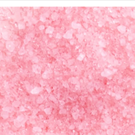
被害は出尽くしたし、反省も
「人
か！
しているし改善もしている。
かぶ
もう許してやろうよ」となり
きれない理由