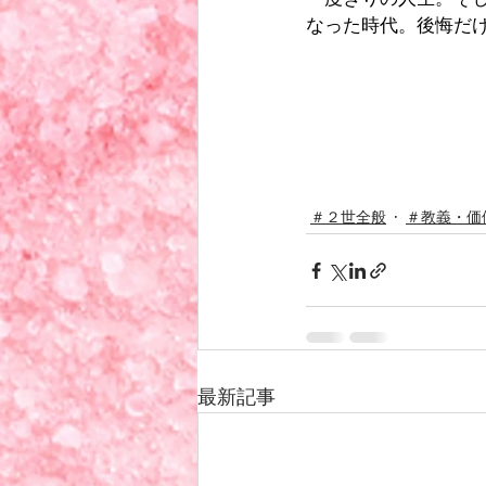
なった時代。後悔だ
＃２世全般
＃教義・価
最新記事