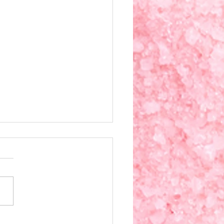
うこと
教会に解散命令が出ました。
でチラッと見た限りですが、
側は、悲しむ信者の声が…と
ことを言っているみたいで
 強盗がナイフを突き立て