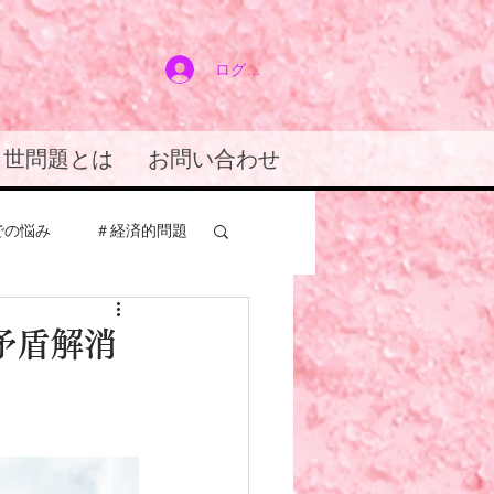
ログイン
２世問題とは
お問い合わせ
での悩み
＃経済的問題
アドバイス
矛盾解消