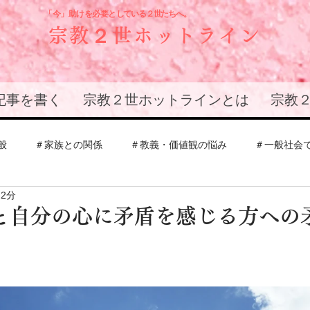
「今」助けを必要と
している２世たちへ。
宗教２世ホットライン
記事を書く
宗教２世ホットラインとは
宗教
般
＃家族との関係
＃教義・価値観の悩み
＃一般社会
 2分
会
＃エホバの証人
＃創価学会
＃その他教団
＃
と自分の心に矛盾を感じる方への
との関係