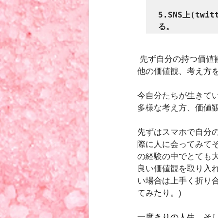
5.SNS上(t
る。
 先ず自分の持つ価値
他の価値観、考え方
今自分たちが生きて
多様な考え方、価値
先ずはスマホで自分
際に人に会ってみて
の経験の中でとても
良い価値観を取り入
い場合は上手く折り
てみたり。)
一度きりの人生。そ