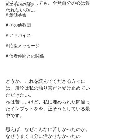
そんなことをしても、全然自分の心は報
＃エホバの証人
われないのに。
＃創価学会
＃その他教団
＃アドバイス
＃応援メッセージ
＃信者仲間との関係
どうか、これを読んでくださる方々に
は、所詮は私の独り言だと受け止めてい
ただきたい。
私は苦しいけど、私に埋められた間違っ
たインプットを今、正そうとしている最
中です。
思えば、なぜこんなに苦しかったのか。
なぜうまく自分に活かせなかったの