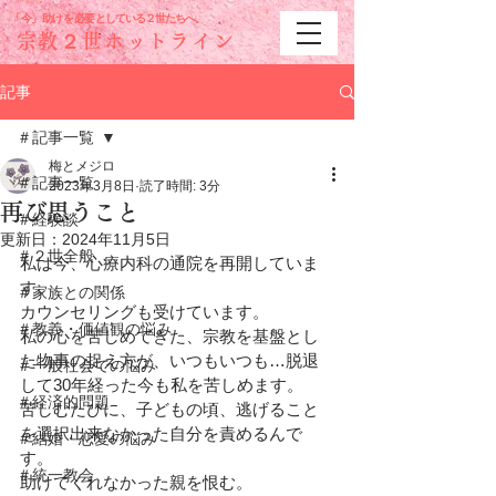
「今」助けを必要と
している２世たちへ。
宗教２世ホットライン
記事
＃記事一覧
梅とメジロ
＃記事一覧
2023年3月8日
読了時間: 3分
再び思うこと
＃経験談
更新日：
2024年11月5日
＃２世全般
私は今、心療内科の通院を再開していま
す。
＃家族との関係
カウンセリングも受けています。
＃教義・価値観の悩み
私の心を苦しめてきた、宗教を基盤とし
た物事の捉え方が、いつもいつも…脱退
＃一般社会での悩み
して30年経った今も私を苦しめます。
＃経済的問題
苦しむたびに、子どもの頃、逃げること
を選択出来なかった自分を責めるんで
＃結婚・恋愛の悩み
す。
＃統一教会
助けてくれなかった親を恨む。