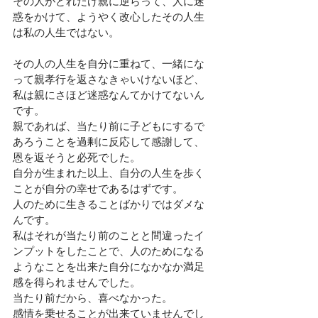
その人がどれだけ親に逆らって、人に迷
惑をかけて、ようやく改心したその人生
は私の人生ではない。
その人の人生を自分に重ねて、一緒にな
って親孝行を返さなきゃいけないほど、
私は親にさほど迷惑なんてかけてないん
です。
親であれば、当たり前に子どもにするで
あろうことを過剰に反応して感謝して、
恩を返そうと必死でした。
自分が生まれた以上、自分の人生を歩く
ことが自分の幸せであるはずです。
人のために生きることばかりではダメな
んです。
私はそれが当たり前のことと間違ったイ
ンプットをしたことで、人のためになる
ようなことを出来た自分になかなか満足
感を得られませんでした。
当たり前だから、喜べなかった。
感情を乗せることが出来ていませんでし