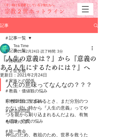
「今」助けを必要と
している２世たちへ。
宗教２世ホットライン
記事
＃記事一覧
Tea Time
＃記事一覧
2021年2月24日
読了時間: 3分
『人生の意義は？』から『意義の
＃経験談
ある人生にするためには？』へ
＃２世全般
更新日：
2021年2月24日
＃家族との関係
人生の意味ってなんなの？？？
＃教義・価値観の悩み
＃一般社会での悩み
宗教２世に生まれるとさ、まだ分別のつ
かない幼い時から『人生の意義』ってや
＃経済的問題
つを親から刷り込まれるんだよね、有無
＃結婚・恋愛の悩み
を言わさず。
＃統一教会
神仏のため、教祖のため、世界を救うた