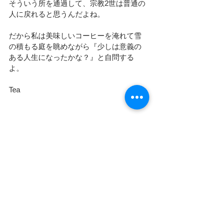
そういう所を通過して、宗教2世は普通の
人に戻れると思うんだよね。
だから私は美味しいコーヒーを淹れて雪
の積もる庭を眺めながら『少しは意義の
ある人生になったかな？』と自問する
よ。
Tea
＃２世全般
＃教義・価値観の悩み
＃統一教会