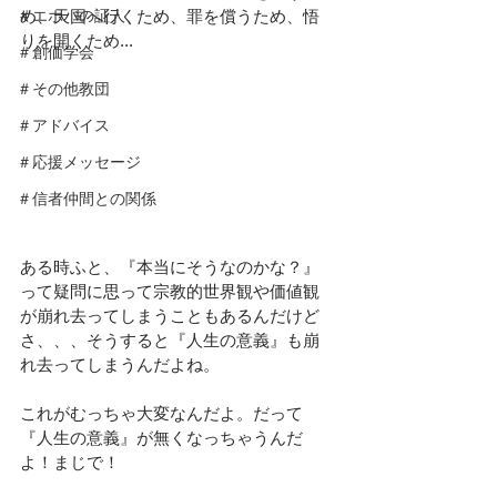
＃エホバの証人
め、天国へ行くため、罪を償うため、悟
りを開くため...
＃創価学会
＃その他教団
＃アドバイス
＃応援メッセージ
＃信者仲間との関係
ある時ふと、『本当にそうなのかな？』
って疑問に思って宗教的世界観や価値観
が崩れ去ってしまうこともあるんだけど
さ、、、そうすると『人生の意義』も崩
れ去ってしまうんだよね。
これがむっちゃ大変なんだよ。だって
『人生の意義』が無くなっちゃうんだ
よ！まじで！